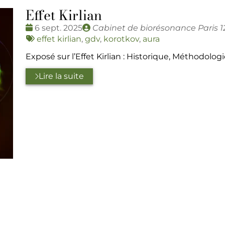
Effet Kirlian
Date
Publié
6 sept. 2025
Cabinet de biorésonance Paris 12 
:
Tags
par
effet kirlian
,
gdv
,
korotkov
,
aura
:
Exposé sur l’Effet Kirlian : Historique, Méthodolo
Lire la suite