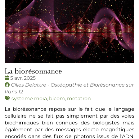
La biorésonnance
Date
5 avr. 2025
:
Publié
Gilles Delattre - Ostéopathie et Biorésonance sur
par
Paris 12
Tags
systeme mora
,
bicom
,
metatron
:
La biorésonance repose sur le fait que le langage
cellulaire ne se fait pas simplement par des voies
biochimiques bien connues des biologistes mais
également par des messages électo-magnétiques
encodés dans des flux de photons issus de l'ADN.