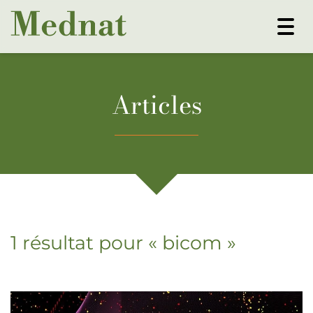
Togg
navi
Articles
1 résultat pour «
bicom
»